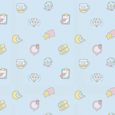
        this.drawText(ctx, this.id
  },

      }

};

      // this.drawLine(ctx);

class SIdentify extends Comp
      // this.drawDot(ctx);

  constructor(props) {

    },

    super(props);

    drawText(ctx, txt, i) {

    this.state = {};

      ctx.fillStyle = this.rando
  }

      ctx.font =

        this.randomNum(this.fo