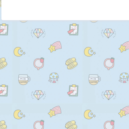
    default: 180,

      let g = this.randomNum(mi
  },

      let b = this.randomNum(m
  dotColorMin: {

      return "rgb(" + r + "," + g 
    type: Number,

    },

    default: 0,

    drawPic() {

  },

      let canvas = document.g
  dotColorMax: {

      let ctx = canvas.getConte
    type: Number,

      ctx.textBaseline = "bottom