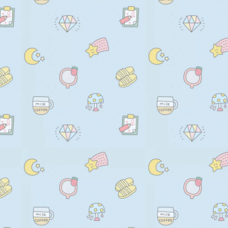
    //       this.lineColorMax

    console.log(canvas);

    //     );

    console.log(ctx);

    //     ctx.beginPath();

    ctx.textBaseline = "bottom"
    //     ctx.moveTo(

    // 绘制背景

    //       this.randomNum(0, 
    //       this.randomNum(0, 
    console.log(defaultDataOb
    //     );

    ctx.fillStyle = this.randomCo
    //     ctx.lineTo(

      defaultDataObj.backgrou