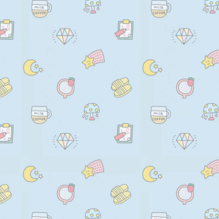
  // 生成一个随机数

      let x = (i + 1) * (this.co
  randomNum = (min, max) => 
      let y = this.randomNum(t
    return Math.floor(Math.ran
      var deg = this.randomNum
  };

      // 修改坐标原点和旋转角度

      ctx.translate(x, y);

  // 生成一个随机的颜色

      ctx.rotate((deg * Math.PI)
  randomColor = (min, max) => 
      ctx.fillText(txt, 0, 0);

    let r = this.randomNum(min
      // 恢复坐标原点和旋转角度
