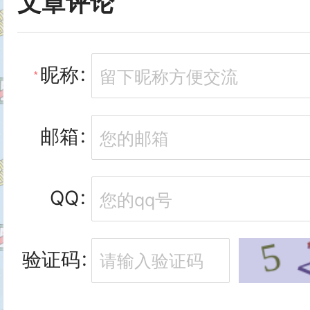
文章评论
    contentWidth: {

    default: 240,

      type: Number,

  },

昵称
      default: 112

  colorMin: {

    },

邮箱
    type: Number,

    contentHeight: {

    default: 50,

QQ
      type: Number,

  },

      default: 38

验证码
  colorMax: {

    }

    type: Number,
