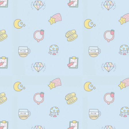
    // 绘制文字

    //     ctx.fillStyle = this.r
    for (let i = 0; i < defaultD
    //     ctx.beginPath();

      this.drawText(ctx, default
    //     ctx.arc(

    }

    //       this.randomNum(0, 
    //       this.randomNum(0, t
    this.drawLine(ctx);

    //       1,

    this.drawDot(ctx);

    //       0,

  };

    //       2 * Math.PI
