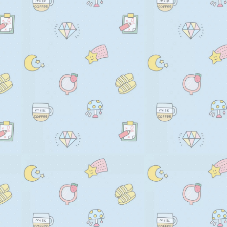
    let g = this.randomNum(min
      ctx.rotate((-deg * Math.PI
    let b = this.randomNum(min
      ctx.translate(-x, -y);

    return "rgb(" + r + "," + g + 
    }

  };

    // drawLine(ctx) {

    //   // 绘制干扰线

  drawPic = () => {

    //   for (let i = 0; i < 8; i++) {
    let canvas = document.get
    //     ctx.strokeStyle = thi
    let ctx = canvas.getContext
    //       this.lineColorMin,
