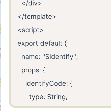
  </div>

</template>

<script>

export default {

  name: "SIdentify",

  props: {

    identifyCode: {

      type: String,

      default: "1234"
