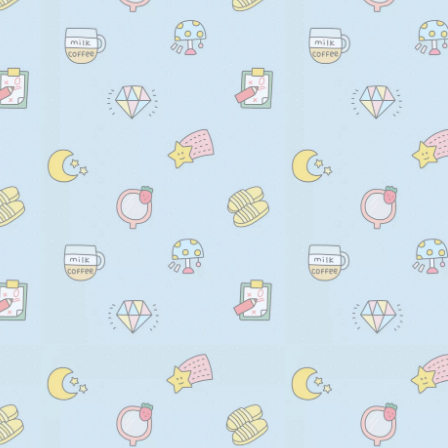
    default: 255,

      // 绘制背景

  },

      ctx.fillStyle = this.random
  contentWidth: {

        this.backgroundColorMin
    type: Number,

        this.backgroundColorMa
    default: 112,

      );

  },

      ctx.fillRect(0, 0, this.co
  contentHeight: {

      // 绘制文字

    type: Number,

      for (let i = 0; i < this.ide
    default: 38,
