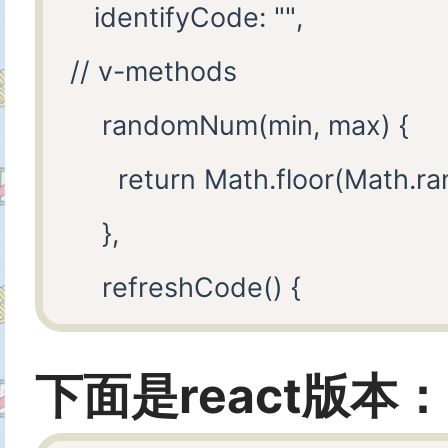
   identifyCode: "",

    },

// v-methods

    backgroundColorMin: {

    randomNum(min, max) {

      type: Number,

      return Math.floor(Math.r
      default: 180

    },

    },

    refreshCode() {

    backgroundColorMax: {

      this.identifyCode = "";

      type: Number,

下面是react版本：
      this.makeCode(this.identi
      default: 240
