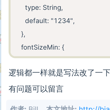
    },

    type: String,

  created() {

    lineColorMin: {

    default: "1234",

    this.refreshCode();

      type: Number,

  },

      default: 40

  fontSizeMin: {

    },

    type: Number,

    lineColorMax: {

逻辑都一样就是写法改了一
    default: 16,

      type: Number,

  },

有问题可以留言
      default: 180

  fontSizeMax: {

    },

作者:
Bill
本文地址:
http://bi