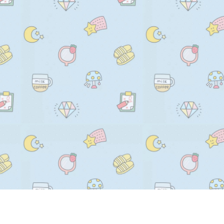
    //     );

  drawText = (ctx, txt, i) => {

    //     ctx.fill();

    ctx.fillStyle = this.randomCo
    //   }

      defaultDataObj.colorMin.d
    // }

      defaultDataObj.colorMax.d
  },

    );

  watch: {

    ctx.font =

    identifyCode() {

      this.randomNum(

      this.drawPic();

        defaultDataObj.fontSizeM