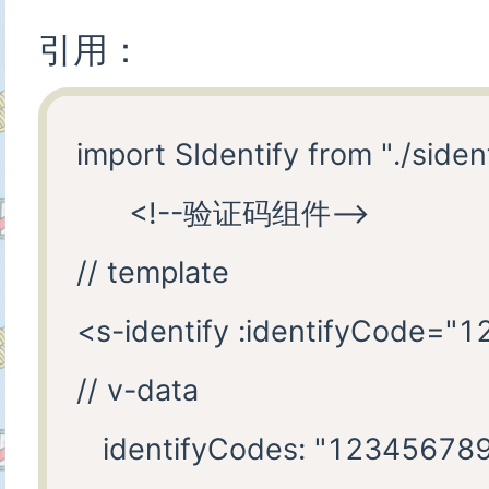
引用：
    },

    fontSizeMin: {

import SIdentify from "./sidenti
      type: Number,

      <!--验证码组件-->

      default: 16

// template 

    },

<s-identify :identifyCode="1
    fontSizeMax: {

// v-data

      type: Number,

   identifyCodes: "1234567890
      default: 40
