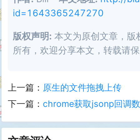
    type: Number,

id=1643365247270
    dotColorMin: {

    default: 40,

      type: Number,

版权声明:
本文为原创文章，版权归 
  },

      default: 0

所有，欢迎分享本文，转载请保
  backgroundColorMin: {

    },

    type: Number,

    dotColorMax: {

上一篇：
原生的文件拖拽上传
    default: 180,

      type: Number,

下一篇：
chrome获取jsonp回调
  },

      default: 255

  backgroundColorMax: {

    },

    type: Number,
