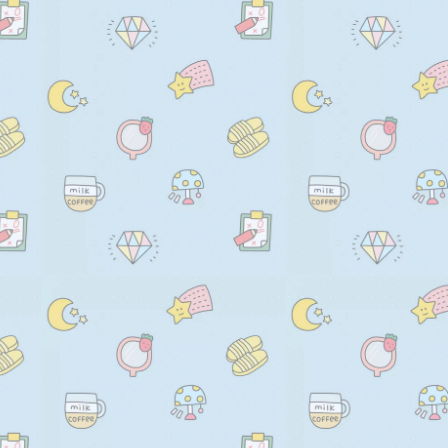
    //       this.randomNum(0, 
      defaultDataObj.backgrou
    //       this.randomNum(0, 
    );

    //     );

    ctx.fillRect(

    //     ctx.stroke();

      0,

    //   }

      0,

    // },

      defaultDataObj.contentWi
    // drawDot(ctx) {

      defaultDataObj.contentHe
    //   // 绘制干扰点

    );

    //   for (let i = 0; i < 100; i++