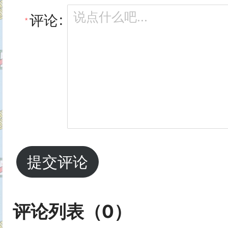
  },

    default: 160,

评论
  methods: {

  },

    // 生成一个随机数

  lineColorMin: {

    randomNum(min, max) {

    type: Number,

      return Math.floor(Math.r
    default: 40,

    },

  },

提交评论
    // 生成一个随机的颜色

  lineColorMax: {

    randomColor(min, max) {

评论列表（
0
）
    type: Number,

      let r = this.randomNum(mi